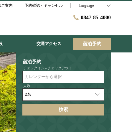
のご案内
予約確認・キャンセル
language
0847-85-4000
宿泊予約
設
交通アクセス
宿泊予約
チェックイン - チェックアウト
カレンダーから選択
人数
検索