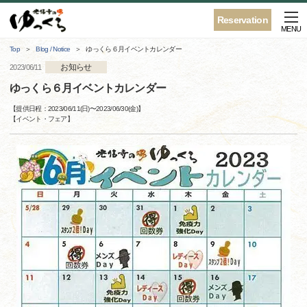
Reservation
MENU
Top
Blog / Notice
ゆっくら６月イベントカレンダー
お知らせ
2023/06/11
ゆっくら６月イベントカレンダー
【提供日程：
2023/06/11(日)
〜
2023/06/30(金)
】
【
イベント・フェア
】