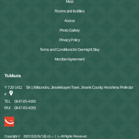
Meal
Rooms and facilities
Access
Photo Gallery
Privacy Policy
Terms and Conditions for Overnight Stay
Member Agreement
Yukkura
〒
720-1411
58-1 Mitsunobu, Jinsekikogen Town, Jinseki County, Hiroshima Prefectur
e
TEL
0847-85-4000
FAX
0847-85-4050
Copyright © 2020 光信寺の湯 ゆっくら All Rights Reserved.