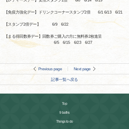
【レディースデー】女性スタンプ2倍 6/8 6/14 6/19
【免疫力強化デー】ドリンクコーナースタンプ2倍 6/1 6/13 6/21
【スタンプ2倍デー】 6/9 6/22
【まる得回数券デー】回数券ご購入の方に無料券2枚進呈
6/5 6/15 6/23 6/27
Previous page
Next page
記事一覧へ戻る
Top
9 baths
Things to do