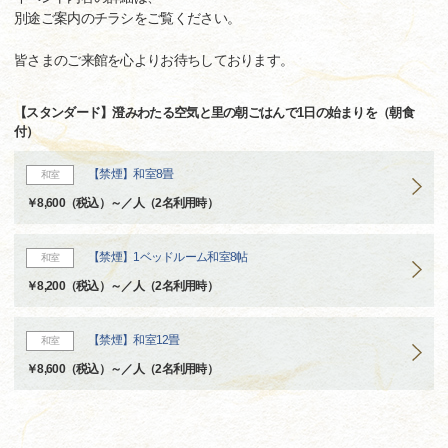
別途ご案内のチラシをご覧ください。
皆さまのご来館を心よりお待ちしております。
【スタンダード】澄みわたる空気と里の朝ごはんで1日の始まりを（朝食
付）
【禁煙】和室8畳
和室
￥8,600（税込）～／人（2名利用時）
【禁煙】1ベッドルーム和室8帖
和室
￥8,200（税込）～／人（2名利用時）
【禁煙】和室12畳
和室
￥8,600（税込）～／人（2名利用時）