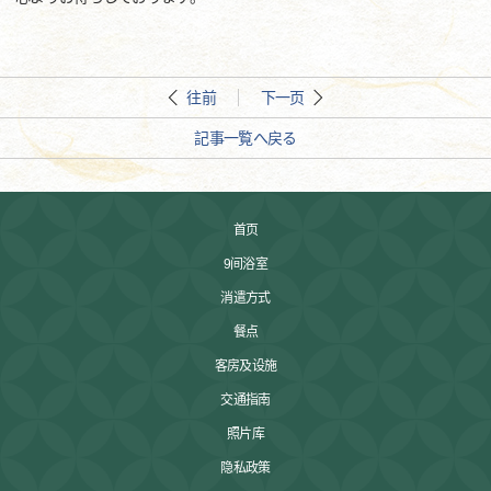
往前
下一页
記事一覧へ戻る
首页
9间浴室
消遣方式
餐点
客房及设施
交通指南
照片库
隐私政策