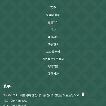
TOP
9 종의 목욕
즐길거리
식사
객실 시설
교통 안내
포토 갤러리
개인정보보호정책
숙박 약관
회원 약관
윳쿠라
〒
720-1411
히로시마 현 진세키 군 진세키코겐쵸 미츠노부 58-1
TEL
0847-85-4000
FAX
0847-85-4050