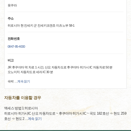
윳쿠라
주소
히로시마 현 진세키 군 진세키코겐쵸 미츠노부 58-1
전화번호
0847-85-4000
비고
JR 후쿠야마 역 차로 1 시간, 산요 자동차도로 후쿠야마 히가시 IC 자동차로 50 분
오노미치 자동차도로 세라 IC 30 분
숙박
…
계속 읽기
자동차를 이용할 경우
액세스 방법 1:히로시마
히로시마 히가시IC 산요 자동차도로 ~ 후쿠야마 히가시 IC ~ 국도 182호선 ⇒ 현도 259
호선 ⇒ 현도 2
…
계속 읽기