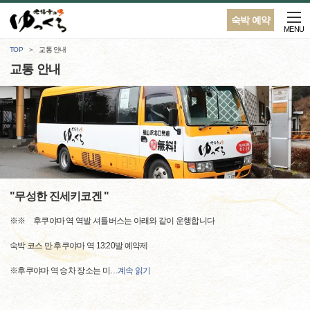
숙박 예약
MENU
TOP
교통 안내
교통 안내
"무성한 진세키코겐 "
※※ 후쿠야마 역 역발 셔틀버스는 아래와 같이 운행합니다
숙박 코스 만 후쿠야마 역 13:20발 예약제
※후쿠야마 역 승차 장소는 미
…
계속 읽기